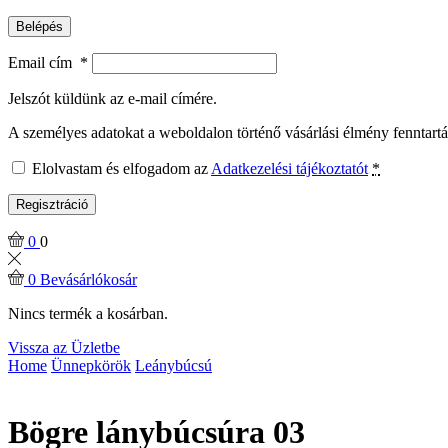
Belépés
Email cím
*
Jelszót küldünk az e-mail címére.
A személyes adatokat a weboldalon történő vásárlási élmény fenntart
Elolvastam és elfogadom az
Adatkezelési tájékoztatót
*
Regisztráció
0
0
0
Bevásárlókosár
Nincs termék a kosárban.
Vissza az Üzletbe
Home
Ünnepkörök
Leánybúcsú
Bögre lánybúcsúra 03