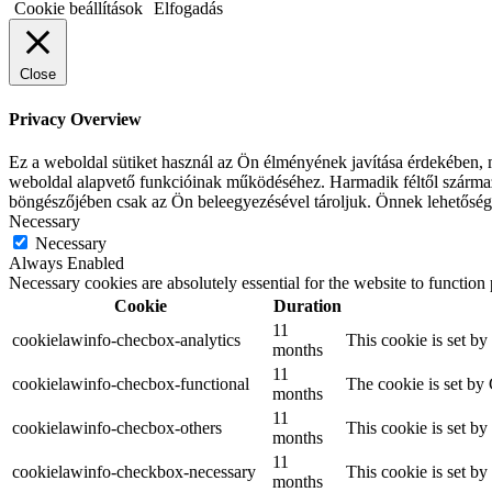
Cookie beállítások
Elfogadás
Close
Privacy Overview
Ez a weboldal sütiket használ az Ön élményének javítása érdekében,
weboldal alapvető funkcióinak működéséhez.
Harmadik féltől származ
böngészőjében csak az Ön beleegyezésével tároljuk.
Önnek lehetősége
Necessary
Necessary
Always Enabled
Necessary cookies are absolutely essential for the website to function
Cookie
Duration
11
cookielawinfo-checbox-analytics
This cookie is set b
months
11
cookielawinfo-checbox-functional
The cookie is set by
months
11
cookielawinfo-checbox-others
This cookie is set b
months
11
cookielawinfo-checkbox-necessary
This cookie is set b
months