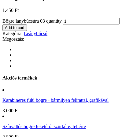
1.450
Ft
Bögre lánybúcsúra 03 quantity
Add to cart
Kategória:
Leánybúcsú
Megosztás:
Akciós termékek
Karabineres fülű bögre - bármilyen felirattal, grafikával
3.000
Ft
Színváltós bögre feketéről szürkére, fehérre
2.800
Ft